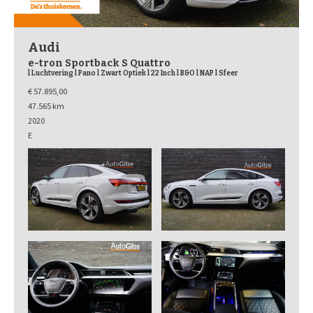
Audi
e-tron Sportback S Quattro
l Luchtvering l Pano l Zwart Optiek l 22 Inch l B&O l NAP l Sfeer
€ 57.895,00
47.565 km
2020
E