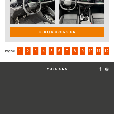
BEKIJK OCCASION
1
2
3
4
5
6
7
8
9
10
11
12
Pagina:
VOLG ONS