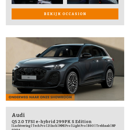
BEKIJK OCCASION
Audi
Q5 2.0 TFSI e-hybrid 299PK S Edition
l Luchtvering l Tech Pro l 21 Inch l MMI Pro l Light Pro l B&O l Trekhaak l NP