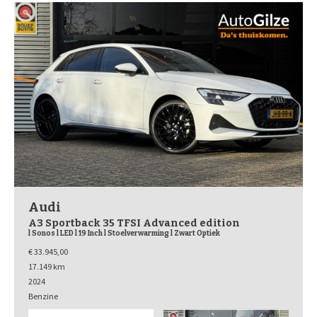
Audi
A3 Sportback 35 TFSI Advanced edition
l Sonos l LED l 19 Inch l Stoelverwarming l Zwart Optiek
€ 33.945,00
17.149 km
2024
Benzine