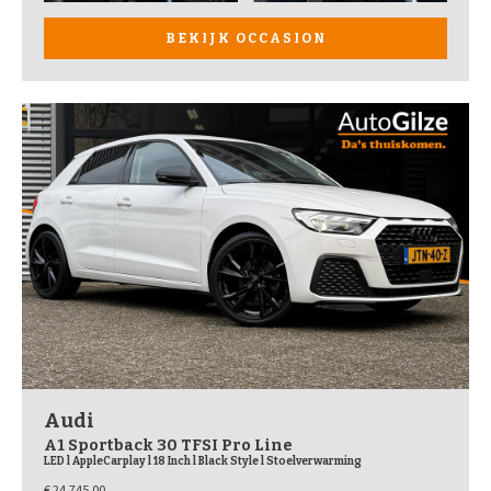
BEKIJK OCCASION
Audi
A1 Sportback 30 TFSI Pro Line
LED l AppleCarplay l 18 Inch l Black Style l Stoelverwarming
€ 24.745,00