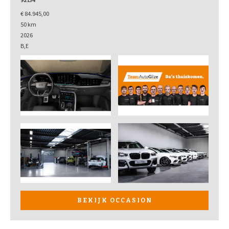
92134
€ 84.945,00
50 km
2026
B,E
BEKIJK OCCASION