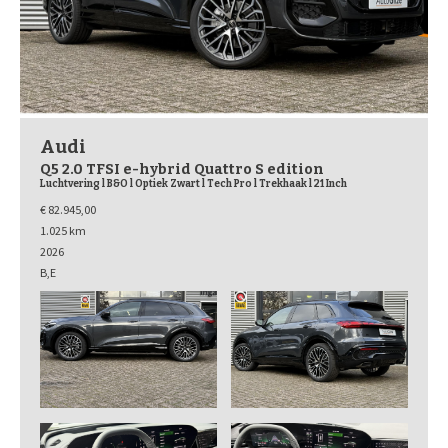
Audi
Q5 2.0 TFSI e-hybrid Quattro S edition
Luchtvering l B&O l Optiek Zwart l Tech Pro l Trekhaak l 21 Inch
€ 82.945,00
1.025 km
2026
B,E