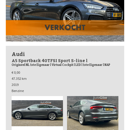
Audi
A5 Sportback 40TFSI Sport S-line l
Origineel NL 1ste Eigenaar l Virtual Cockpit l LED l 1ste Eigenaar l NAP
€ 0,00
47.352 km
2019
Benzine