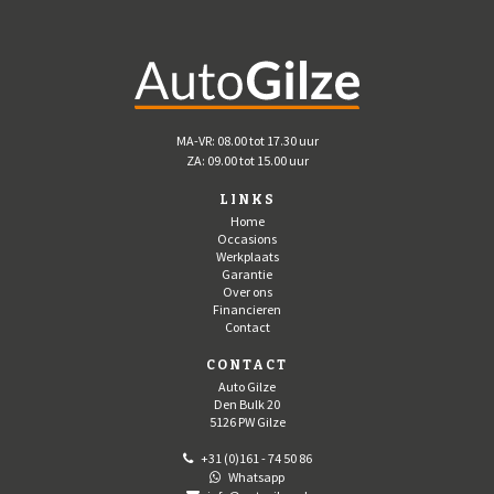
MA-VR: 08.00 tot 17.30 uur
ZA: 09.00 tot 15.00 uur
LINKS
Home
Occasions
Werkplaats
Garantie
Over ons
Financieren
Contact
CONTACT
Auto Gilze
Den Bulk 20
5126 PW Gilze
+31 (0)161 - 74 50 86
Whatsapp