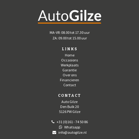
MA-VR: 08.00 tot 17.30 uur
ZA: 09.00 tot 15.00 uur
LINKS
Home
Occasions
Werkplaats
Garantie
Over ons
Financieren
Contact
CONTACT
Auto Gilze
Den Bulk 20
5126 PW Gilze
+31 (0)161 - 74 50 86
Whatsapp
info@autogilze.nl