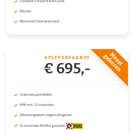
Garantie 1 maand Auto Gilze
Wassen
Minimaal 5 liter brandstof
Meest
gekozen
AFLEVERPAKKET
€ 695,-
Gratis tenaamstellen
APK min. 12 maanden
Afleveringsbeurt volgens diagnose
12 maanden BOVAG garantie